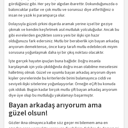
gördüğünüz gibi. Her şey bir algıdan ibarettir. Dokunduğunuzda o
baloncuklar patlar ve çok mutlu ve sorunsuz diye atfettiğiniz o
insan ne yazık ki paramparça olur.
Dolaysıyla güzeli çirkini dışarda aramak yerine içsel bir geziye
çıkmak ve kendini keşfetmek asıl mutluluk yolculuğudur. Ancak bu
gibi evrelerden geçtikten sonra yeni bir ilişki için hazır
olduğunuzu fark edersiniz. Mutlu bir beraberlik için bayan arkadaş
arıyorum demektense, önce karşı tarafı mutlu edebilecek miyim
sorusuna yoğunlaşmak daha iyi bir çıkış noktası olacaktır.
İşte gerçek hayatın ipuçları buna bağlıdır. Doğru insanla
karşılaşmak için yola çıkıldığında doğru insan olabilme meselesini
halletmiş olmalı. Güzel ve uyumlu bayan arkadaş arıyorum diyen
kişiler çevrelerinde bu kriterlerde birini bulamayınca ciddi ve
seviyeli ilişki sitelerine yoğunlaşıyorlar. Örneğin eÇift bu konuda
çok iddialı. Bugün kadar birçok mutlu çift bayan arkadaş arıyorum
diye üye olup bu mutluluğu yakalamayı başarmıştır.
Bayan arkadaş arıyorum ama
güzel olsun!
Gözler ikna olmayınca kalbe söz geçer mi bilemem ama en