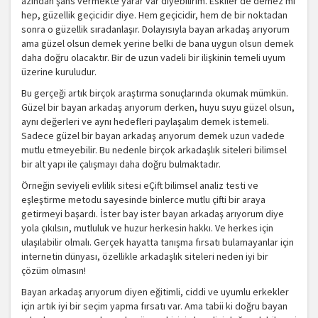
azından şans vermekte yarar var diyebilirim. Eskiler de demez mi
hep, güzellik geçicidir diye. Hem geçicidir, hem de bir noktadan
sonra o güzellik sıradanlaşır. Dolayısıyla bayan arkadaş arıyorum
ama güzel olsun demek yerine belki de bana uygun olsun demek
daha doğru olacaktır. Bir de uzun vadeli bir ilişkinin temeli uyum
üzerine kuruludur.
Bu gerçeği artık birçok araştırma sonuçlarında okumak mümkün.
Güzel bir bayan arkadaş arıyorum derken, huyu suyu güzel olsun,
aynı değerleri ve aynı hedefleri paylaşalım demek istemeli.
Sadece güzel bir bayan arkadaş arıyorum demek uzun vadede
mutlu etmeyebilir. Bu nedenle birçok arkadaşlık siteleri bilimsel
bir alt yapı ile çalışmayı daha doğru bulmaktadır.
Örneğin seviyeli evlilik sitesi eÇift bilimsel analiz testi ve
eşleştirme metodu sayesinde binlerce mutlu çifti bir araya
getirmeyi başardı. İster bay ister bayan arkadaş arıyorum diye
yola çıkılsın, mutluluk ve huzur herkesin hakkı. Ve herkes için
ulaşılabilir olmalı. Gerçek hayatta tanışma fırsatı bulamayanlar için
internetin dünyası, özellikle arkadaşlık siteleri neden iyi bir
çözüm olmasın!
Bayan arkadaş arıyorum diyen eğitimli, ciddi ve uyumlu erkekler
için artık iyi bir seçim yapma fırsatı var. Ama tabii ki doğru bayan