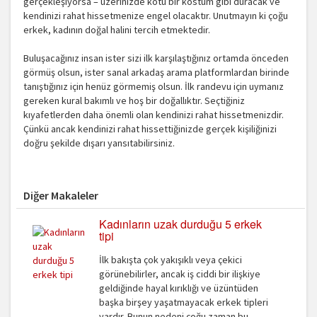
gerçekleşiyorsa – üzerinizde kötü bir kostüm gibi duracak ve
kendinizi rahat hissetmenize engel olacaktır. Unutmayın ki çoğu
erkek, kadının doğal halini tercih etmektedir.
Buluşacağınız insan ister sizi ilk karşılaştığınız ortamda önceden
görmüş olsun, ister sanal arkadaş arama platformlardan birinde
tanıştığınız için henüz görmemiş olsun. İlk randevu için uymanız
gereken kural bakımlı ve hoş bir doğallıktır. Seçtiğiniz
kıyafetlerden daha önemli olan kendinizi rahat hissetmenizdir.
Çünkü ancak kendinizi rahat hissettiğinizde gerçek kişiliğinizi
doğru şekilde dışarı yansıtabilirsiniz.
Diğer Makaleler
Kadınların uzak durduğu 5 erkek
tipi
İlk bakışta çok yakışıklı veya çekici
görünebilirler, ancak iş ciddi bir ilişkiye
geldiğinde hayal kırıklığı ve üzüntüden
başka birşey yaşatmayacak erkek tipleri
vardır. Bunun nedeni çoğu zaman bu