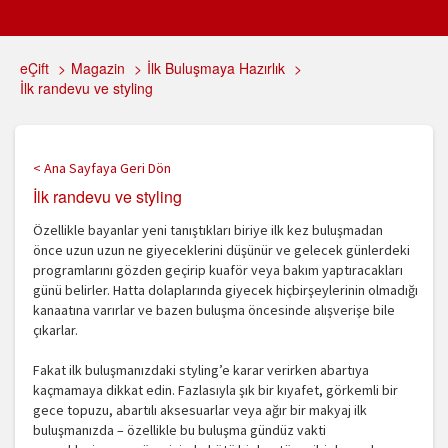
eÇift
>
Magazin
>
İlk Buluşmaya Hazırlık
>
İlk randevu ve styling
< Ana Sayfaya Geri Dön
İlk randevu ve styling
Özellikle bayanlar yeni tanıştıkları biriye ilk kez buluşmadan
önce uzun uzun ne giyeceklerini düşünür ve gelecek günlerdeki
programlarını gözden geçirip kuaför veya bakım yaptıracakları
günü belirler. Hatta dolaplarında giyecek hiçbirşeylerinin olmadığı
kanaatına varırlar ve bazen buluşma öncesinde alışverişe bile
çıkarlar.
Fakat ilk buluşmanızdaki styling’e karar verirken abartıya
kaçmamaya dikkat edin. Fazlasıyla şık bir kıyafet, görkemli bir
gece topuzu, abartılı aksesuarlar veya ağır bir makyaj ilk
buluşmanızda – özellikle bu buluşma gündüz vakti