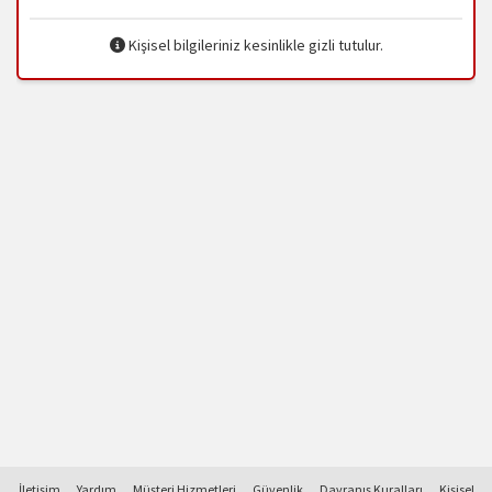
Kişisel bilgileriniz kesinlikle gizli tutulur.
İletişim
Yardım
Müşteri Hizmetleri
Güvenlik
Davranış Kuralları
Kişisel