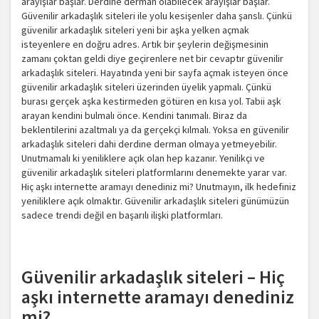
arayışlar başlar. Derdine derman olabilecek arayışlar başlar.
Güvenilir arkadaşlık siteleri ile yolu kesişenler daha şanslı. Çünkü
güvenilir arkadaşlık siteleri yeni bir aşka yelken açmak
isteyenlere en doğru adres. Artık bir şeylerin değişmesinin
zamanı çoktan geldi diye geçirenlere net bir cevaptır güvenilir
arkadaşlık siteleri. Hayatında yeni bir sayfa açmak isteyen önce
güvenilir arkadaşlık siteleri üzerinden üyelik yapmalı. Çünkü
burası gerçek aşka kestirmeden götüren en kısa yol. Tabii aşk
arayan kendini bulmalı önce. Kendini tanımalı. Biraz da
beklentilerini azaltmalı ya da gerçekçi kılmalı. Yoksa en güvenilir
arkadaşlık siteleri dahi derdine derman olmaya yetmeyebilir.
Unutmamalı ki yeniliklere açık olan hep kazanır. Yenilikçi ve
güvenilir arkadaşlık siteleri platformlarını denemekte yarar var.
Hiç aşkı internette aramayı denediniz mi? Unutmayın, ilk hedefiniz
yeniliklere açık olmaktır. Güvenilir arkadaşlık siteleri günümüzün
sadece trendi değil en başarılı ilişki platformları.
Güvenilir arkadaşlık siteleri – Hiç
aşkı internette aramayı denediniz
mi?