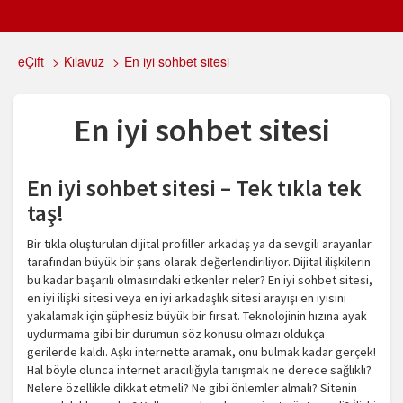
eÇift
>
Kılavuz
>
En iyi sohbet sitesi
En iyi sohbet sitesi
En iyi sohbet sitesi – Tek tıkla tek
taş!
Bir tıkla oluşturulan dijital profiller arkadaş ya da sevgili arayanlar
tarafından büyük bir şans olarak değerlendiriliyor. Dijital ilişkilerin
bu kadar başarılı olmasındaki etkenler neler? En iyi sohbet sitesi,
en iyi ilişki sitesi veya en iyi arkadaşlık sitesi arayışı en iyisini
yakalamak için şüphesiz büyük bir fırsat. Teknolojinin hızına ayak
uydurmama gibi bir durumun söz konusu olmazı oldukça
gerilerde kaldı. Aşkı internette aramak, onu bulmak kadar gerçek!
Hal böyle olunca internet aracılığıyla tanışmak ne derece sağlıklı?
Nelere özellikle dikkat etmeli? Ne gibi önlemler almalı? Sitenin