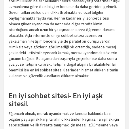
sorumlulukları neler? Kullanıcı nelere hassasiyet göstermeli? İlişki
uzmanlarına göre özel bilgiler konusunda daha geriden gelmeli.
Güven telkin edilse dahi dikkatli olmakta ve özel bilgileri
paylaşmamakta fayda var. Her ne kadar en iyi sohbet sitesi
olması güven uyandırsa da neticede diğer tarafta kimin
oturduğunu ancak uzun bir yazışmadan sonra öğrenme durumu
olacaktır. Aşkı internette en iyi sohbet sitesi üzerinden
yakalamanın iletişim becerisiyle de paralel bir duruşu vardır.
Mimiksiz veya gözlerin görülmediği bir ortamda, sadece mesaj
şeklindeki iletişimi heyecanlı kılmak, merak uyandırmak sözlerin
gücüne bağlıdır. Bu aşamadan başarıyla geçenler ise daha sonra
yüz yüze iletişim kurarak, iletişimi doğal akışına bırakabilirler. En
önemlisi ise en iyi sohbet sitesi üzerinden hizmet alırken sitenin
kullanım ve güvenlik kurallarını dikkate almaktır.
En iyi sohbet sitesi- En iyi aşk
sitesi!
Eğlenceli olmak, merak uyandırmak ve kendisi hakkında bazı
bilgiler paylaşmak karşı tarafın dikkatinden kaçmaz. Tanışmak için
sabırsızlanır ve ilk fırsatta tanışmak için mesaj, gülümseme veya