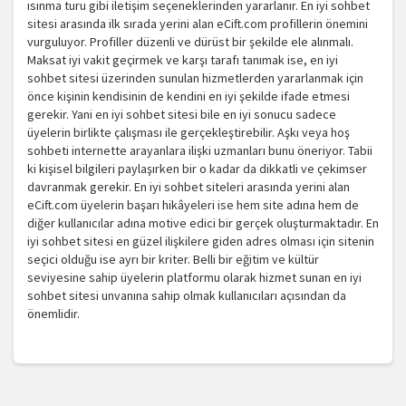
ısınma turu gibi iletişim seçeneklerinden yararlanır. En iyi sohbet
sitesi arasında ilk sırada yerini alan eCift.com profillerin önemini
vurguluyor. Profiller düzenli ve dürüst bir şekilde ele alınmalı.
Maksat iyi vakit geçirmek ve karşı tarafı tanımak ise, en iyi
sohbet sitesi üzerinden sunulan hizmetlerden yararlanmak için
önce kişinin kendisinin de kendini en iyi şekilde ifade etmesi
gerekir. Yani en iyi sohbet sitesi bile en iyi sonucu sadece
üyelerin birlikte çalışması ile gerçekleştirebilir. Aşkı veya hoş
sohbeti internette arayanlara ilişki uzmanları bunu öneriyor. Tabii
ki kişisel bilgileri paylaşırken bir o kadar da dikkatli ve çekimser
davranmak gerekir. En iyi sohbet siteleri arasında yerini alan
eCift.com üyelerin başarı hikâyeleri ise hem site adına hem de
diğer kullanıcılar adına motive edici bir gerçek oluşturmaktadır. En
iyi sohbet sitesi en güzel ilişkilere giden adres olması için sitenin
seçici olduğu ise ayrı bir kriter. Belli bir eğitim ve kültür
seviyesine sahip üyelerin platformu olarak hizmet sunan en iyi
sohbet sitesi unvanına sahip olmak kullanıcıları açısından da
önemlidir.