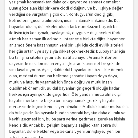
yazışmak konuşmaktan daha çok gayret ve zahmet demektir.
Bunu göze alan kişi bir kere ciddi olduğunu ve bu ilişkiye değer
verdiğini de vurgulamış gibi olur. Konfüçyüs’ün dediği gibi,
kelimelerin gücünü bilmeden, insanı anlamak imkânsızdır. Dul
bayanlar olsun, dul erkeler olsun fark etmeksizin başarılı bir
iletişim için konuşmak, paylaşmak, duygu ve düşünceleri ifade
etmek her zaman ilk adımdır. İnternetle birlikte dijital hayat her
anlamda önem kazanmıştır. Yeni bir ilişki için ciddi evlilik siteleri
her gün artan üye sayısıyla dikkat çekmektedir. Dul bayanlar için
bu tanışma siteleri iyi bir alternatif sunuyor. Arama kriterleri
sayesinde nasıl bir insan veya ilişki aradıklarını net bir şekilde
sınırlayabiliyorlar. Aynı şekilde dul bayanlar için özellikle önemli
olan, medeni durumunu belirtme şansıdır. Hayatı doya doya,
mutlu ve huzurlu yaşamak için önce doğru ve mutlu insan
olabilmek önemlidir. Bu dul bayanlar için geçerli olduğu kadar
herkes için aynı şekilde geçerlidir. Öte yandan mutlu olmak için
hayatın merkezine başka birini koymamak gerekir; hayatın
merkezinde kişinin kendisi yer almalıdır. Mutluluk kadar mutsuzluk
da bulaşıcıdır. Dolayısıyla bundan sonraki hayatın daha olumlu ve
keyifli geçmesi için, bu ön şartı yerine getirmesi gereken kişinin
kendisidir. Ancak bu gelişimi başarıyla sağladıktan sonra dul
bayanlar, dul erkekler veya bekârlar, yeni bir ilişkiye, yeni bir
aşka hazır sayılırlar.