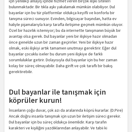
için yenilikçi anlayış içinde hizmet veren birçok ilişki siteleri
bulunmaktadır. Bir tıkla aşkı yakalamak mümkün olabiliyor. Dul
bayanlar için bu tür platformlar oldukça keyifli ve konforlu bir
tanışma süreci sunuyor. Evinden, bilgisayar başından, hatta ev
haliyle pijamalarıyla karşı tarafla iletişime geçmek mümkün oluyor.
Özel bir hazırlık istemiyor; bu da internette tanışmanın büyük bir
avantajı olsa gerek. Dul bayanlar yeni bir ilişkiye hazır olmadan
önce genelde uzun bir zaman geçirirler. Yeni bir ilişkiye hazır
olmak, eski ilişkiyi artık tamamen unutmayı gerektirir. Eğer dul
bayanlar çocuklu iseler bu durum yeni ilişkiye de farklı
sorumluluklar getirir. Dolayısıyla dul bayanlar için bu her zaman
kolay bir süreç olmayabilir. Daha girift ve çok taraflı bir bakış
gerektirebilir.
Dul bayanlar ile tanışmak için
köprüler kurun!
İnsanların çoğu duvar, çok azı da aralarında köprü kurarlar. (D.Pire)
Ancak doğru insanla tanışmak için uzun bir iletişim süreci gerekir.
Dul bayanlar için bu süreç oldukça önemlidir. Karşı tarafın
karakteri ve kişiliğini yazdıklarından anlayabilir. Ve tabii ki