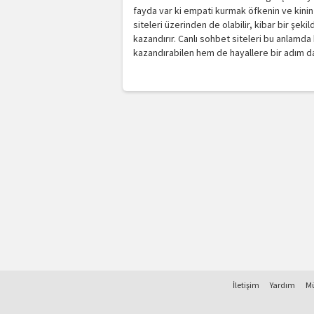
fayda var ki empati kurmak öfkenin ve kinin e
siteleri üzerinden de olabilir, kibar bir şeki
kazandırır. Canlı sohbet siteleri bu anlamda h
kazandırabilen hem de hayallere bir adım dah
İletişim
Yardım
Mü