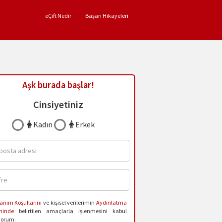
eÇift Nedir
Başarı Hikayeleri
Aşk burada başlar!
Cinsiyetiniz
Kadın
Erkek
anım Koşullarını
ve kişisel verilerimin
Aydınlatma
ninde
belirtilen amaçlarla işlenmesini kabul
yorum.