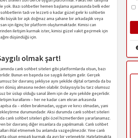
ohbet siteleri son derce uygun platformlar. Fakat her tanışma
de de yok. Bazı sohbetler hemen başlama aşamasında belli eder
ı sohbetlerin tadı ve lezzeti o kadar güzel gelir ki sohbetin
elki büyük bir aşk doğmaz ama şahane bir arkadaşlık veya
san için ilginç bir platform oluşturmaktadır. Kimisi can
erinden iletişim kurmak ister, kimisi güzel vakit geçirmek için
ağını düşündüğü için.
Saygılı olmak şart!
tamında canlı sohbet siteleri gibi platformlarda olsun, bazı
rlidir. Bunun en başında ise saygılı iletişim gelir. Gerçek
lumsuz bir davranış şekliyse aynı şekilde dijital ortamda da bu
eri dönüş almasına neden olabilir. Dolayısıyla bu tarz olumsuz
uz bir üslup olduğu sanal âlem için de aynı şekilde geçerlidir.
letişim kurallarını – her ne kadar cam ekran arkasında
ılsa da – elden bırakmadan, uygun ve kırıcı olmadan, yani
erçekleştirme durumundadır. Aksi durumda canlı sohbet siteleri
 da canlı sohbet siteleri gibi özel hizmetlerden yararlanamaz.
en bir davranış diğer insanlara da yapılmamalı. Canlı sohbet
uralları ihlal etmemek bu anlamda vazgeçilmezdir. Yine canlı
tta olsun empati kurmak da ayrı bir yetenektir. Hatırlatmakta