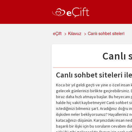
eÇift
>
Kılavuz
>
Canlı sohbet siteleri
Canlı 
Canlı sohbet siteleri il
Koca bir yıl geldi geçti ve yine o özel insan
gelecek günlerinizi birlikte geçirebilirsini
biraz daha hızlı atmaya başlar. Bu heyecanı 
halde hiç vakit kaybetmeyin! Canlı sohbet site
istediğinizi bilmeniz şart. Aradığınız doğru i
ilişkiden neler bekliyorsunuz? Hayalleriniz 
katacağınızı düşünün. Karşınızdaki insan ned
başarılı bir ilişki için bu soruların cevabını