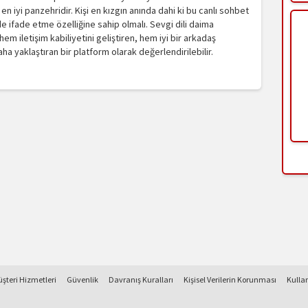
n iyi panzehridir. Kişi en kızgın anında dahi ki bu canlı sohbet
lde ifade etme özelliğine sahip olmalı. Sevgi dili daima
em iletişim kabiliyetini geliştiren, hem iyi bir arkadaş
a yaklaştıran bir platform olarak değerlendirilebilir.
şteri Hizmetleri
Güvenlik
Davranış Kuralları
Kişisel Verilerin Korunması
Kulla