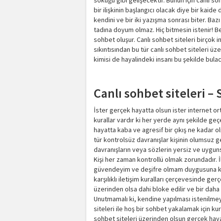
söküğü gibi gelişecektir. Bunun için canlı s
bir ilişkinin başlangıcı olacak diye bir kai
kendini ve bir iki yazışma sonrası biter. Baz
tadına doyum olmaz. Hiç bitmesin istenir! B
sohbet oluşur. Canlı sohbet siteleri birçok in
sıkıntısından bu tür canlı sohbet siteleri üz
kimisi de hayalindeki insanı bu şekilde bulac
Canlı sohbet siteleri – 
İster gerçek hayatta olsun ister internet or
kurallar vardır ki her yerde aynı şekilde geçe
hayatta kaba ve agresif bir çıkış ne kadar o
tür kontrolsüz davranışlar kişinin olumsuz g
davranışların veya sözlerin yersiz ve uyguns
Kişi her zaman kontrollü olmak zorundadır. İ
güvendeyim ve deşifre olmam duygusuna kap
karşılıklı iletişim kuralları çerçevesinde g
üzerinden olsa dahi bloke edilir ve bir daha
Unutmamalı ki, kendine yapılması istenilmey
siteleri ile hoş bir sohbet yakalamak için k
sohbet siteleri üzerinden olsun gerçek haya