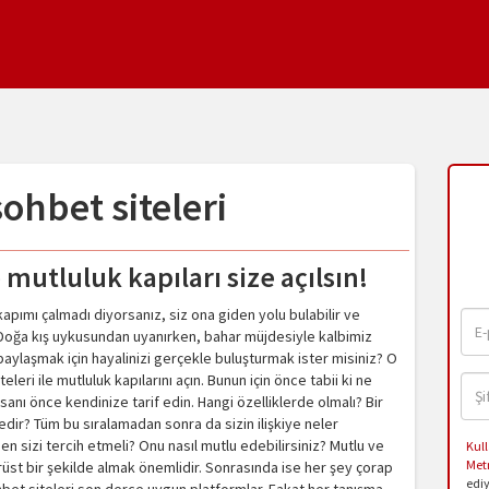
sohbet siteleri
e mutluluk kapıları size açılsın!
 kapımı çalmadı diyorsanız, siz ona giden yolu bulabilir ve
z. Doğa kış uykusundan uyanırken, bahar müjdesiyle kalbimiz
paylaşmak için hayalinizi gerçekle buluşturmak ister misiniz? O
leri ile mutluluk kapılarını açın. Bunun için önce tabii ki ne
nsanı önce kendinize tarif edin. Hangi özelliklerde olmalı? Bir
nedir? Tüm bu sıralamadan sonra da sizin ilişkiye neler
en sizi tercih etmeli? Onu nasıl mutlu edebilirsiniz? Mutlu ve
Kull
Met
 dürüst bir şekilde almak önemlidir. Sonrasında ise her şey çorap
edi