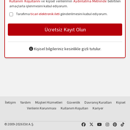
Kullanım Koşullarını
ve kişisel verilerimin
Aydınlatma Metninde
belirtilen
amaçlarla işlenmesini kabul ediyorum.
Tarafıma
ticari elektronik ileti
gönderilmesini kabul ediyorum.
Ücretsiz Kayıt Olun
Kişisel bilgileriniz kesinlikle gizli tutulur.
İletişim
Yardım
Müşteri Hizmetleri
Güvenlik
Davranış Kuralları
Kişisel
Verilerin Korunması
Kullanım Koşulları
Kariyer
© 2009-2026 Elit A.Ş.