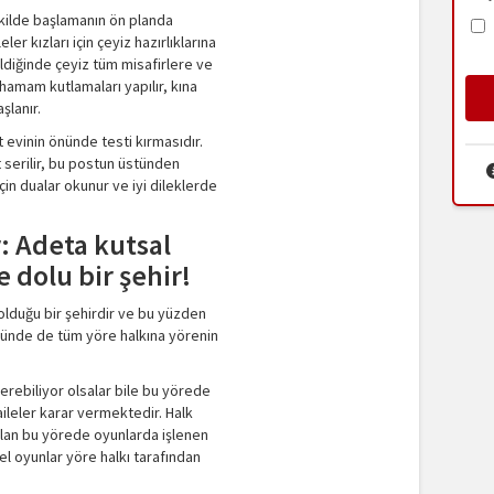
ekilde başlamanın ön planda
er kızları için çeyiz hazırlıklarına
ldiğinde çeyiz tüm misafirlere ve
 hamam kutlamaları yapılır, kına
şlanır.
t evinin önünde testi kırmasıdır.
t serilir, bu postun üstünden
için dualar okunur ve iyi dileklerde
r: Adeta kutsal
 dolu bir şehir!
 olduğu bir şehirdir ve bu yüzden
gününde de tüm yöre halkına yörenin
verebiliyor olsalar bile bu yörede
ileler karar vermektedir. Halk
 olan bu yörede oyunlarda işlenen
el oyunlar yöre halkı tarafından