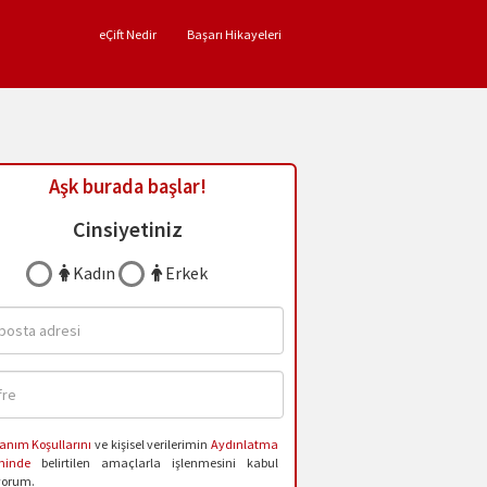
eÇift Nedir
Başarı Hikayeleri
Aşk burada başlar!
Cinsiyetiniz
Kadın
Erkek
anım Koşullarını
ve kişisel verilerimin
Aydınlatma
ninde
belirtilen amaçlarla işlenmesini kabul
yorum.