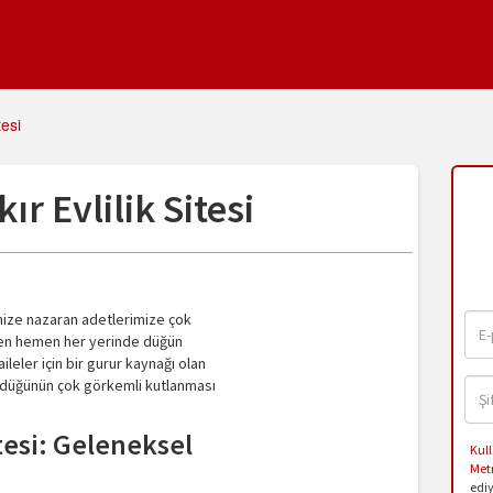
tesi
ır Evlilik Sitesi
rimize nazaran adetlerimize çok
emen hemen her yerinde düğün
aileler için bir gurur kaynağı olan
e düğünün çok görkemli kutlanması
itesi: Geleneksel
Kull
Met
edi