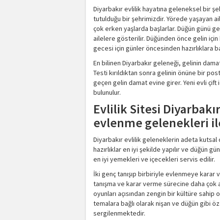
Diyarbakır evlilik hayatına geleneksel bir ş
tutulduğu bir şehrimizdir. Yörede yaşayan ailel
çok erken yaşlarda başlarlar. Düğün günü ge
ailelere gösterilir. Düğünden önce gelin için
gecesi için günler öncesinden hazırlıklara ba
En bilinen Diyarbakır geleneği, gelinin dama
Testi kırıldıktan sonra gelinin önüne bir pos
geçen gelin damat evine girer. Yeni evli çift 
bulunulur.
Evlilik Sitesi Diyarbakı
evlenme gelenekleri ile
Diyarbakır evlilik geleneklerin adeta kutsal
hazırlıklar en iyi şekilde yapılır ve düğün 
en iyi yemekleri ve içecekleri servis edilir.
İki genç tanışıp birbiriyle evlenmeye karar 
tanışma ve karar verme sürecine daha çok a
oyunları açısından zengin bir kültüre sahip
temalara bağlı olarak nişan ve düğün gibi öz
sergilenmektedir.