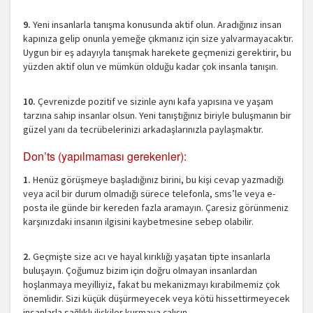
9.
Yeni insanlarla tanışma konusunda aktif olun. Aradığınız insan
kapınıza gelip onunla yemeğe çıkmanız için size yalvarmayacaktır.
Uygun bir eş adayıyla tanışmak harekete geçmenizi gerektirir, bu
yüzden aktif olun ve mümkün olduğu kadar çok insanla tanışın.
10.
Çevrenizde pozitif ve sizinle aynı kafa yapısına ve yaşam
tarzına sahip insanlar olsun. Yeni tanıştığınız biriyle buluşmanın bir
güzel yanı da tecrübelerinizi arkadaşlarınızla paylaşmaktır.
Don’ts (yapılmaması gerekenler):
1.
Henüz görüşmeye başladığınız birini, bu kişi cevap yazmadığı
veya acil bir durum olmadığı sürece telefonla, sms’le veya e-
posta ile günde bir kereden fazla aramayın. Çaresiz görünmeniz
karşınızdaki insanın ilgisini kaybetmesine sebep olabilir.
2.
Geçmişte size acı ve hayal kırıklığı yaşatan tipte insanlarla
buluşayın. Çoğumuz bizim için doğru olmayan insanlardan
hoşlanmaya meyilliyiz, fakat bu mekanizmayı kırabilmemiz çok
önemlidir. Sizi küçük düşürmeyecek veya kötü hissettirmeyecek
insanlarla sağlıklı ilişkiler kurmaya çalışın.