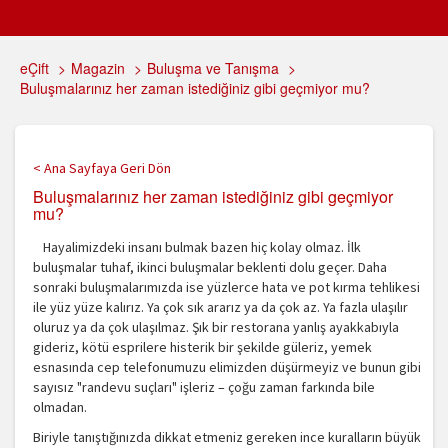
eÇift
>
Magazin
>
Buluşma ve Tanışma
>
Buluşmalarınız her zaman istediğiniz gibi geçmiyor mu?
< Ana Sayfaya Geri Dön
Buluşmalarınız her zaman istediğiniz gibi geçmiyor
mu?
Hayalimizdeki insanı bulmak bazen hiç kolay olmaz. İlk
buluşmalar tuhaf, ikinci buluşmalar beklenti dolu geçer. Daha
sonraki buluşmalarımızda ise yüzlerce hata ve pot kırma tehlikesi
ile yüz yüze kalırız. Ya çok sık ararız ya da çok az. Ya fazla ulaşılır
oluruz ya da çok ulaşılmaz. Şık bir restorana yanlış ayakkabıyla
gideriz, kötü esprilere histerik bir şekilde güleriz, yemek
esnasında cep telefonumuzu elimizden düşürmeyiz ve bunun gibi
sayısız "randevu suçları" işleriz – çoğu zaman farkında bile
olmadan.
Biriyle tanıştığınızda dikkat etmeniz gereken ince kuralların büyük